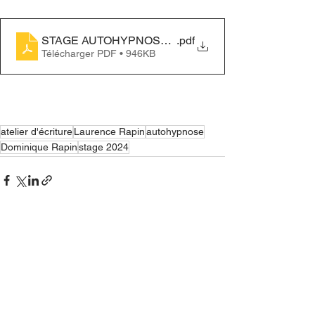
STAGE AUTOHYPNOSE ECRITURE NOV 2024
.pdf
Télécharger PDF • 946KB
atelier d'écriture
Laurence Rapin
autohypnose
Dominique Rapin
stage 2024
Voir tout
Posts récents