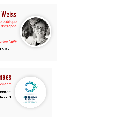
k-Weiss
e publique
Biographe
Agréée AEPF
end au
.
nées
ollectif
pement
activité