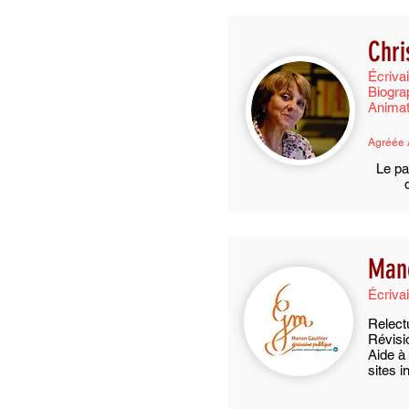
Chri
Écriva
Biogra
Animatr
Agréée 
Le pa
Man
Écriva
Relect
Révisi
Aide à 
sites i