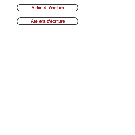
Aides à l'écriture
Ateliers d'écriture
au service
de
toutes générations et de
multiples projets
en contribuant
à la
(re)découverte de compétences
dans les parcours, dans
l’expression de soi, dans
l’écriture, dans les capacités à se
souvenir, à inventer, à jouer avec
les mots